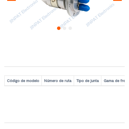
Product Model
Código de modelo
Número de ruta
Tipo de junta
Gama de frecu
产品手册