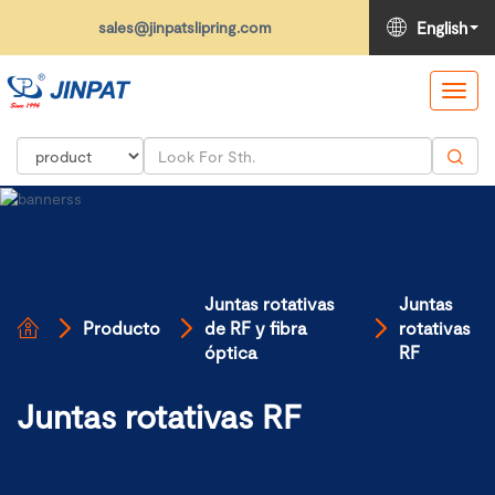
sales@jinpatslipring.com
English
Toggl
navig
Juntas rotativas
Juntas
Producto
de RF y fibra
rotativas
óptica
RF
Juntas rotativas RF